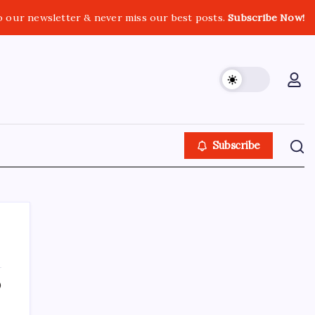
o our newsletter & never miss our best posts.
Subscribe Now!
Subscribe
0
About This Site