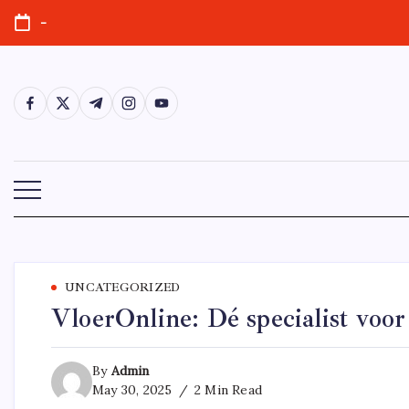
Skip
-
to
content
https://www.facebook.com/
https://twitter.com/
https://t.me/
https://www.instagram.com/
https://youtube.com/
UNCATEGORIZED
VloerOnline: Dé specialist voo
By
Admin
May 30, 2025
2 Min Read