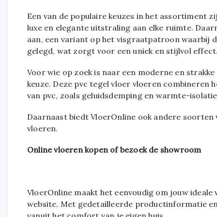
Een van de populaire keuzes in het assortiment zij
luxe en elegante uitstraling aan elke ruimte. Daa
aan, een variant op het visgraatpatroon waarbij
gelegd, wat zorgt voor een uniek en stijlvol effect
Voor wie op zoek is naar een moderne en strakke u
keuze. Deze pvc tegel vloer vloeren combineren he
van pvc, zoals geluidsdemping en warmte-isolatie
Daarnaast biedt VloerOnline ook andere soorten 
vloeren.
Online vloeren kopen of bezoek de showroom
VloerOnline maakt het eenvoudig om jouw ideale vl
website. Met gedetailleerde productinformatie en
vanuit het comfort van je eigen huis.