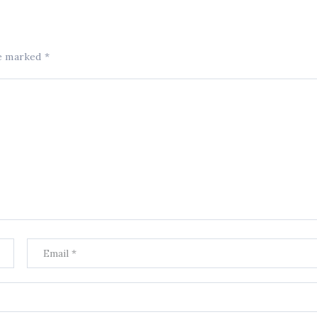
re marked
*