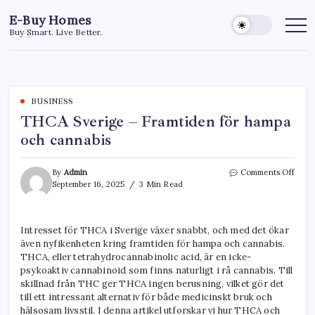
Skip
E-Buy Homes
to
Buy Smart. Live Better.
content
BUSINESS
THCA Sverige – Framtiden för hampa
och cannabis
on
By
Admin
Comments Off
THC
September 16, 2025
3 Min Read
Sveri
–
Fram
Intresset för THCA i Sverige växer snabbt, och med det ökar
för
även nyfikenheten kring framtiden för hampa och cannabis.
hamp
och
THCA, eller tetrahydrocannabinolic acid, är en icke-
canna
psykoaktiv cannabinoid som finns naturligt i rå cannabis. Till
skillnad från THC ger THCA ingen berusning, vilket gör det
till ett intressant alternativ för både medicinskt bruk och
hälsosam livsstil. I denna artikel utforskar vi hur THCA och