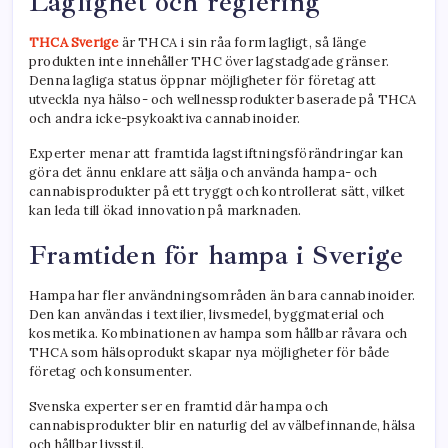
Laglighet och reglering
THCA Sverige
är THCA i sin råa form lagligt, så länge
produkten inte innehåller THC över lagstadgade gränser.
Denna lagliga status öppnar möjligheter för företag att
utveckla nya hälso- och wellnessprodukter baserade på THCA
och andra icke-psykoaktiva cannabinoider.
Experter menar att framtida lagstiftningsförändringar kan
göra det ännu enklare att sälja och använda hampa- och
cannabisprodukter på ett tryggt och kontrollerat sätt, vilket
kan leda till ökad innovation på marknaden.
Framtiden för hampa i Sverige
Hampa har fler användningsområden än bara cannabinoider.
Den kan användas i textilier, livsmedel, byggmaterial och
kosmetika. Kombinationen av hampa som hållbar råvara och
THCA som hälsoprodukt skapar nya möjligheter för både
företag och konsumenter.
Svenska experter ser en framtid där hampa och
cannabisprodukter blir en naturlig del av välbefinnande, hälsa
och hållbar livsstil.